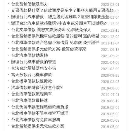
台北當舖借錢沒壓力
2023-02-01
支票借款是什麼？借款額度是多少？那些人能用支票借款
2022-02-05
辦理台北汽車借款，總是遇到困難嗎？這些細節要注意!
2022-01-04
辦理台北汽車借款很難嗎?中古車或分期車可以辦嗎?
2021-12-23
台北支票借款 讓您支票換現金 免聯徵免保人
2021-12-13
台北當舖提供汽機車借款服務 借的便利 還的輕鬆
2021-12-02
台北機車借款適合急需小額借貸 免聯徵 免押證件
2021-11-04
台北當鋪提供多元借款方案-優質借貸專家
2021-06-18
台北汽車借款助週轉
2021-05-25
辦理台北機車借款的管道
2021-04-06
合法台北當舖讓您安心借
2021-03-08
當天放款台北機車借款
2020-09-28
台北機車借款快速撥款
2020-03-05
汽車借款陷阱多該注意什麼?
2019-08-30
台北汽車借款流程簡單
2019-07-11
台北汽車借款最快速
2019-06-19
台北免留車讓您輕鬆借款無負擔
2019-05-09
台北機車借款不限車種皆可辦理
2019-05-09
台北汽車借款有免留車服務
2019-05-09
台北當舖提供多元化借款方案
2019-05-09