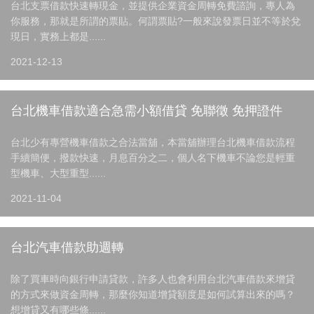
台北支票借款快速轉現金，並提供企業資金周轉免費諮詢，專人為
你服務，那就是所謂的票貼。何謂票貼?一般來說發票日並不等於兌
現日，實務上都是......
2021-12-13
台北機車借款適合急需小額借貸 免聯徵 免押證件
台北少有專營機車借款之合法當舖，本當舖辦理台北機車借款流程
手續簡便，撥款快速，月息百分之二，個人名下機車不論您是輕重
型機車、大型重型......
2021-11-04
台北汽車借款助週轉
除了買車時向銀行申請貸款，許多人也會利用台北汽車借款來增貸
的方式來做資金周轉，那麼你知道增貸額度是如何試算出來的嗎？
想增貸又有哪些條......