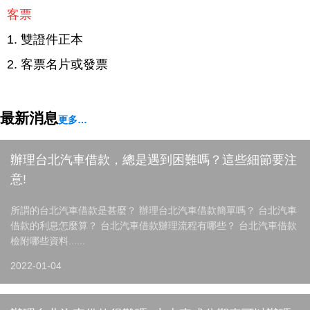
客票
1. 雙證件正本
2. 客票名片或發票
最新消息
更多…
辦理台北汽車借款，總是遇到困難嗎？這些細節要注
意!
所謂的台北汽車借款是甚麼？ 辦理台北汽車借款簡單嗎？ 台北汽車
借款的利息怎麼算？ 台北汽車借款辦理流程有哪些？ 台北汽車借款
檢附哪些資料......
2022-01-04