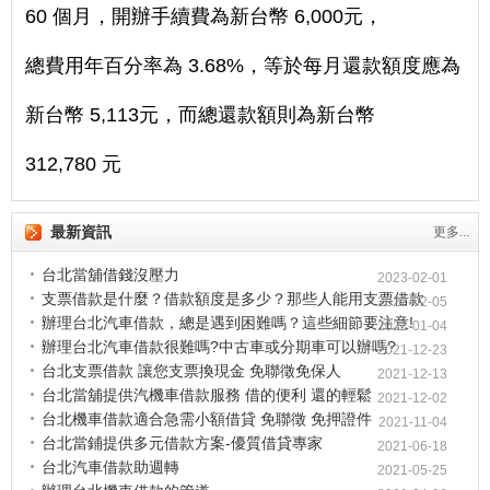
60 個月，開辦手續費為新台幣 6,000元，
總費用年百分率為 3.68%，等於每月還款額度應為
新台幣 5,113元，而總還款額則為新台幣
312,780 元
最新資訊
更多...
台北當舖借錢沒壓力
2023-02-01
支票借款是什麼？借款額度是多少？那些人能用支票借款
2022-02-05
辦理台北汽車借款，總是遇到困難嗎？這些細節要注意!
2022-01-04
辦理台北汽車借款很難嗎?中古車或分期車可以辦嗎?
2021-12-23
台北支票借款 讓您支票換現金 免聯徵免保人
2021-12-13
台北當舖提供汽機車借款服務 借的便利 還的輕鬆
2021-12-02
台北機車借款適合急需小額借貸 免聯徵 免押證件
2021-11-04
台北當鋪提供多元借款方案-優質借貸專家
2021-06-18
台北汽車借款助週轉
2021-05-25