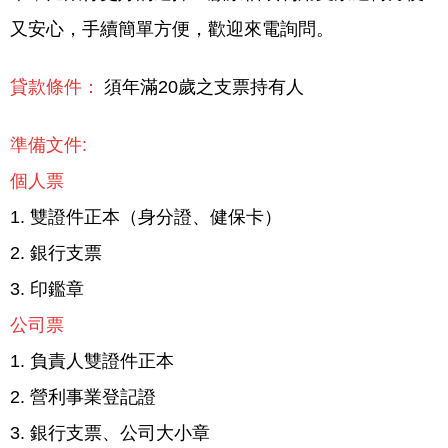
又安心，手續簡單方便，歡迎來電詢問。
貸款條件：
須年滿20歲之支票持有人
準備文件:
個人票
1. 雙證件正本（身分證、健保卡）
2. 銀行支票
3. 印鑑章
公司票
1. 負責人雙證件正本
2. 營利事業登記證
3. 銀行支票、公司大小章