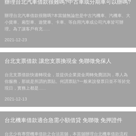
辦理台北汽車借款很難嗎?中古車或分期車可以辦嗎?
辦理台北汽車借款很難嗎?本當舖無論您是中古汽機車、汽機車、大
小貨車、廂型車、遊覽車、卡車、等自用汽車或公司汽車皆可辦
理。為了讓客戶有充......
2021-12-23
台北支票借款 讓您支票換現金 免聯徵免保人
台北支票借款快速轉現金，並提供企業資金周轉免費諮詢，專人為
你服務，那就是所謂的票貼。何謂票貼?一般來說發票日並不等於兌
現日，實務上都是......
2021-12-13
台北機車借款適合急需小額借貸 免聯徵 免押證件
台北少有專營機車借款之合法當舖，本當舖辦理台北機車借款流程