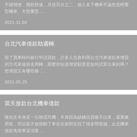
手續簡便，撥款快速，月息百分之二，個人名下機車不論您是輕重
型機車、大型重型......
2021-11-04
台北汽車借款助週轉
除了買車時向銀行申請貸款，許多人也會利用台北汽車借款來增貸
的方式來做資金周轉，那麼你知道增貸額度是如何試算出來的嗎？
想增貸又有哪些條......
2021-05-25
當天放款台北機車借款
陳先生本身是一位物流司機，本身因為缺錢信貸繳不出來，還要繳
房租，所以當天放假騎了車在住家附近找了很多間當舖，台北機車
借款免留車這項業......