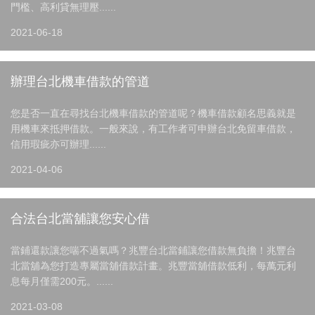
門檻、高利貸無理壓......
2021-06-18
辦理台北機車借款的管道
您是否一直在尋找台北機車借款的管道呢？機車借款顧名思義就是
用機車來抵押借款。一般來說，有工作者可申辦台北免留車借款，
信用瑕疵亦可辦理......
2021-04-06
合法台北當舖讓您安心借
當鋪還款讓您喘不過氣嗎？兆豐台北當鋪讓您借款無負擔！兆豐台
北當舖為您打造專屬當舖借款計畫。兆豐當舖借款低利，每萬元利
息每月僅需200元。......
2021-03-08