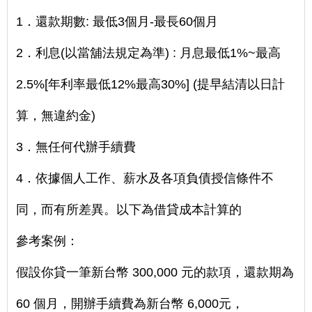
1．還款期數: 最低3個月-最長60個月
2．利息(以當舖法規定為準) : 月息最低1%~最高
2.5%[年利率最低12%最高30%] (提早結清以日計
算，無違約金)
3．無任何代辦手續費
4．依據個人工作、薪水及各項負債授信條件不
同，而有所差異。以下為借貸成本計算的
參考案例：
假設你貸一筆新台幣 300,000 元的款項，還款期為
60 個月，開辦手續費為新台幣 6,000元，