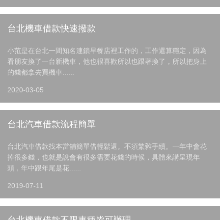
台北機車借款快速撥款
小范是在台北一間知名連鎖早餐店裡工作的，工作還算穩定，因為
看朋友換了一台新機車，他也很喜歡所以也跟著換了，所以把身上
的錢都拿去買機車......
2020-03-05
台北汽車借款流程簡單
台北汽車借款找本當舖簡單借輕鬆還。不須繁雜手續。一年中會花
掉很多錢，也就是說會有很多需要花錢的時候，具體來講呈現年
頭，年中跟年尾是花......
2019-07-11
台北機車借款不限車種皆可辦理