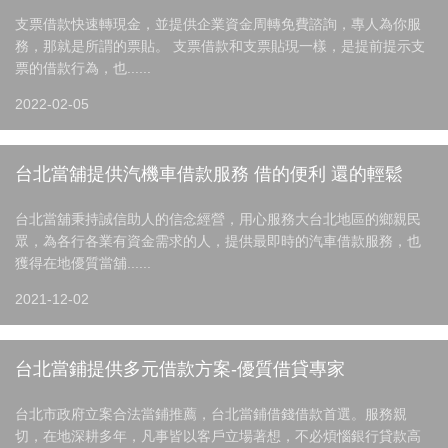
支票借款快速轉現金，並提供企業資金周轉免費諮詢，專人為你服
務，那就是所謂的票貼。 支票借款和支票貼現一樣，是提前提示支
票的借款行為，也......
2022-02-05
台北當舖提供汽機車借款服務 借的便利 還的輕鬆
台北當舖秉持誠信助人的信念經營，用心服務大台北地區的鄉親民
眾，為各行各業有資金需求的人，提供最即時的汽車借款服務，也
獲得在地優質當舖......
2021-12-02
台北當鋪提供多元借款方案-優質借貸專家
台北市政府立案合法當鋪推薦，台北當鋪借錢借款首選。服務親
切，在地深耕多年，凡事皆以客戶立場著想，不必煩惱銀行貸款高