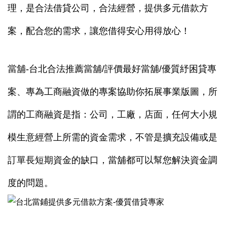
理，是合法借貸公司，合法經營，提供多元借款方
案，配合您的需求，讓您借得安心用得放心！
當舖-台北合法推薦當舖/評價最好當舖/優質紓困貸專
案、專為工商融資做的專案協助你拓展事業版圖，所
謂的工商融資是指：公司，工廠，店面，任何大小規
模生意經營上所需的資金需求，不管是擴充設備或是
訂單長短期資金的缺口，當舖都可以幫您解決資金調
度的問題。